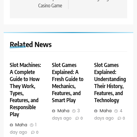
Casino Game
Related News
Slot Machines:
Slot Games
Slot Games
A Complete
Explained: A
Explained:
Guide to How
Fresh Guide to
Understanding
They Work,
Mechanics,
Their History,
Types,
Features, and
Features, and
Features, and
Smart Play
Technology
Responsible
Maha
3
Maha
4
Play
days ago
days ago
0
0
Maha
1
day ago
0