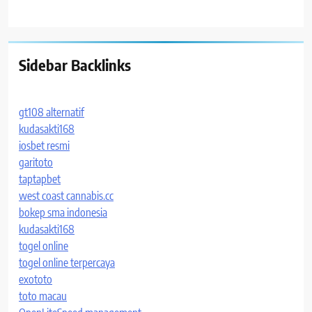
Sidebar Backlinks
gt108 alternatif
kudasakti168
iosbet resmi
garitoto
taptapbet
west coast cannabis.cc
bokep sma indonesia
kudasakti168
togel online
togel online terpercaya
exototo
toto macau