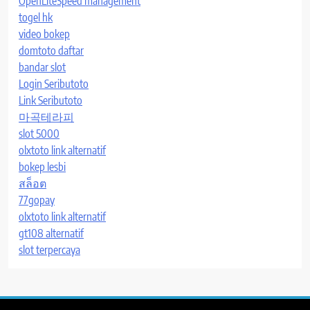
OpenLiteSpeed management
togel hk
video bokep
domtoto daftar
bandar slot
Login Seributoto
Link Seributoto
마곡테라피
slot 5000
olxtoto link alternatif
bokep lesbi
สล็อต
77gopay
olxtoto link alternatif
gt108 alternatif
slot terpercaya