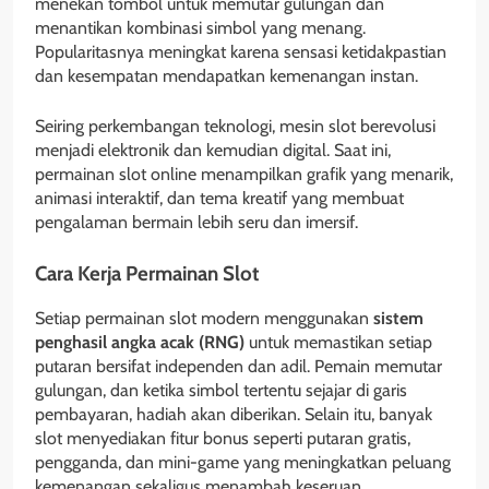
menekan tombol untuk memutar gulungan dan
menantikan kombinasi simbol yang menang.
Popularitasnya meningkat karena sensasi ketidakpastian
dan kesempatan mendapatkan kemenangan instan.
Seiring perkembangan teknologi, mesin slot berevolusi
menjadi elektronik dan kemudian digital. Saat ini,
permainan slot online menampilkan grafik yang menarik,
animasi interaktif, dan tema kreatif yang membuat
pengalaman bermain lebih seru dan imersif.
Cara Kerja Permainan Slot
Setiap permainan slot modern menggunakan
sistem
penghasil angka acak (RNG)
untuk memastikan setiap
putaran bersifat independen dan adil. Pemain memutar
gulungan, dan ketika simbol tertentu sejajar di garis
pembayaran, hadiah akan diberikan. Selain itu, banyak
slot menyediakan fitur bonus seperti putaran gratis,
pengganda, dan mini-game yang meningkatkan peluang
kemenangan sekaligus menambah keseruan.