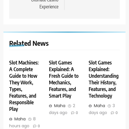
Experience
Related News
Slot Machines:
Slot Games
Slot Games
A Complete
Explained: A
Explained:
Guide to How
Fresh Guide to
Understanding
They Work,
Mechanics,
Their History,
Types,
Features, and
Features, and
Features, and
Smart Play
Technology
Responsible
Maha
2
Maha
3
Play
days ago
days ago
0
0
Maha
8
hours ago
0