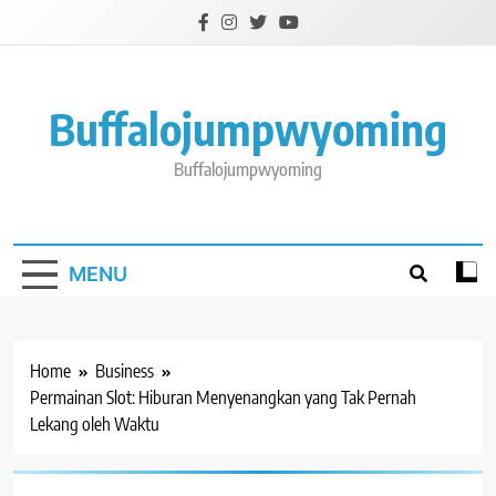
Skip
to
content
Buffalojumpwyoming
Buffalojumpwyoming
MENU
Home
Business
Permainan Slot: Hiburan Menyenangkan yang Tak Pernah
Lekang oleh Waktu