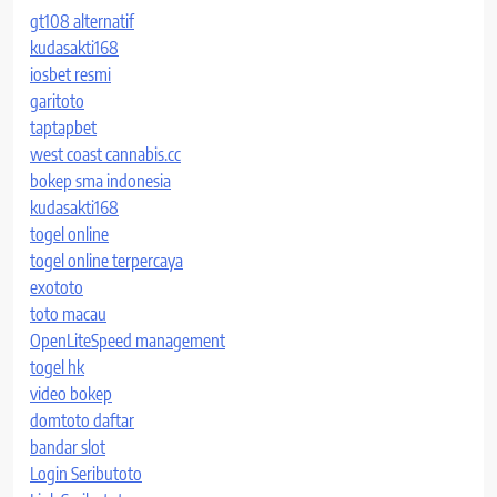
gt108 alternatif
kudasakti168
iosbet resmi
garitoto
taptapbet
west coast cannabis.cc
bokep sma indonesia
kudasakti168
togel online
togel online terpercaya
exototo
toto macau
OpenLiteSpeed management
togel hk
video bokep
domtoto daftar
bandar slot
Login Seributoto