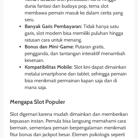
dunia fantasi dan budaya pop, tema slot
membawa pemain masuk ke dalam cerita yang
seru.
Banyak Garis Pembayaran:
Tidak hanya satu
garis, slot modern bisa memiliki puluhan hingga
ratusan cara untuk menang.
Bonus dan Mini-Game:
Putaran gratis,
pengganda, dan tantangan interaktif menambah
keseruan.
Kompatibilitas Mobile:
Slot kini dapat dimainkan
melalui smartphone dan tablet, sehingga pemain
bisa menikmati permainan kapan saja dan di
mana saja.
Mengapa Slot Populer
Slot digemari karena mudah dimainkan dan memberikan
kepuasan instan. Pemula bisa langsung memahami cara
bermain, sementara pemain berpengalaman menikmati
fitur bonus dan jackpot besar. Elemen psikologis seperti