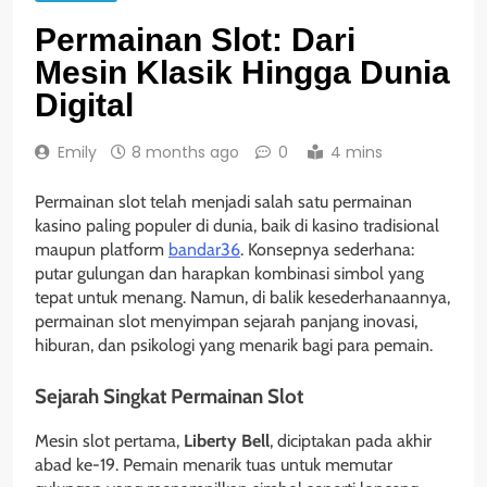
Permainan Slot: Dari
Mesin Klasik Hingga Dunia
Digital
Emily
8 months ago
0
4 mins
Permainan slot telah menjadi salah satu permainan
kasino paling populer di dunia, baik di kasino tradisional
maupun platform
bandar36
. Konsepnya sederhana:
putar gulungan dan harapkan kombinasi simbol yang
tepat untuk menang. Namun, di balik kesederhanaannya,
permainan slot menyimpan sejarah panjang inovasi,
hiburan, dan psikologi yang menarik bagi para pemain.
Sejarah Singkat Permainan Slot
Mesin slot pertama,
Liberty Bell
, diciptakan pada akhir
abad ke-19. Pemain menarik tuas untuk memutar