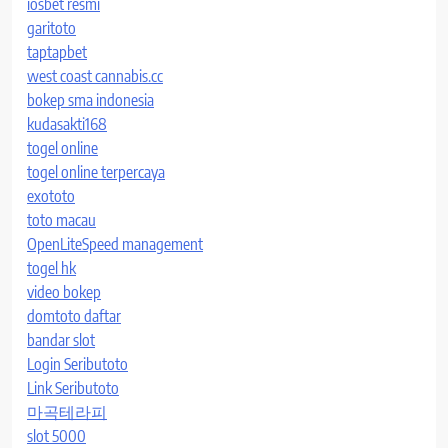
iosbet resmi
garitoto
taptapbet
west coast cannabis.cc
bokep sma indonesia
kudasakti168
togel online
togel online terpercaya
exototo
toto macau
OpenLiteSpeed management
togel hk
video bokep
domtoto daftar
bandar slot
Login Seributoto
Link Seributoto
마곡테라피
slot 5000