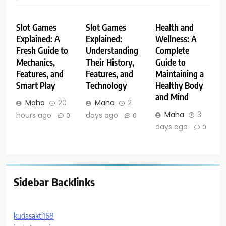
Slot Games
Slot Games
Health and
Explained: A
Explained:
Wellness: A
Fresh Guide to
Understanding
Complete
Mechanics,
Their History,
Guide to
Features, and
Features, and
Maintaining a
Smart Play
Technology
Healthy Body
and Mind
Maha
20
Maha
2
Maha
3
hours ago
days ago
0
0
days ago
0
Sidebar Backlinks
kudasakti168