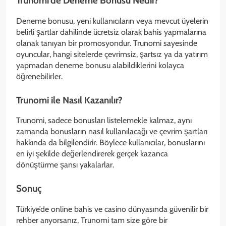
Trunomi’de Deneme Bonusu Nedir?
Deneme bonusu, yeni kullanıcıların veya mevcut üyelerin
belirli şartlar dahilinde ücretsiz olarak bahis yapmalarına
olanak tanıyan bir promosyondur. Trunomi sayesinde
oyuncular, hangi sitelerde çevrimsiz, şartsız ya da yatırım
yapmadan deneme bonusu alabildiklerini kolayca
öğrenebilirler.
Trunomi ile Nasıl Kazanılır?
Trunomi, sadece bonusları listelemekle kalmaz, aynı
zamanda bonusların nasıl kullanılacağı ve çevrim şartları
hakkında da bilgilendirir. Böylece kullanıcılar, bonuslarını
en iyi şekilde değerlendirerek gerçek kazanca
dönüştürme şansı yakalarlar.
Sonuç
Türkiye’de online bahis ve casino dünyasında güvenilir bir
rehber arıyorsanız, Trunomi tam size göre bir