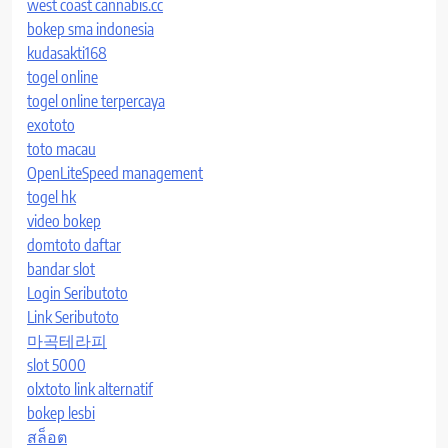
west coast cannabis.cc
bokep sma indonesia
kudasakti168
togel online
togel online terpercaya
exototo
toto macau
OpenLiteSpeed management
togel hk
video bokep
domtoto daftar
bandar slot
Login Seributoto
Link Seributoto
마곡테라피
slot 5000
olxtoto link alternatif
bokep lesbi
สล็อต