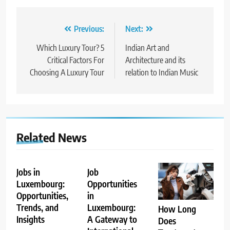
Post
Previous:
Next:
navigation
Which Luxury Tour? 5
Indian Art and
Critical Factors For
Architecture and its
Choosing A Luxury Tour
relation to Indian Music
Related News
Jobs in
Job
Luxembourg:
Opportunities
Opportunities,
in
Trends, and
Luxembourg:
How Long
Insights
A Gateway to
Does