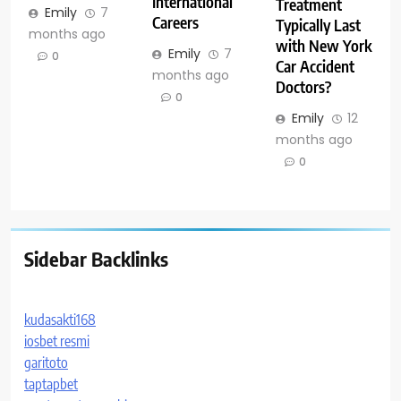
International
Treatment
Emily
7
Careers
Typically Last
months ago
with New York
Emily
7
0
Car Accident
months ago
Doctors?
0
Emily
12
months ago
0
Sidebar Backlinks
kudasakti168
iosbet resmi
garitoto
taptapbet