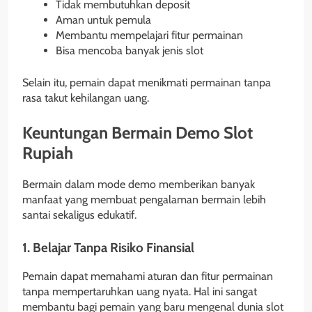
Tidak membutuhkan deposit
Aman untuk pemula
Membantu mempelajari fitur permainan
Bisa mencoba banyak jenis slot
Selain itu, pemain dapat menikmati permainan tanpa
rasa takut kehilangan uang.
Keuntungan Bermain Demo Slot
Rupiah
Bermain dalam mode demo memberikan banyak
manfaat yang membuat pengalaman bermain lebih
santai sekaligus edukatif.
1. Belajar Tanpa Risiko Finansial
Pemain dapat memahami aturan dan fitur permainan
tanpa mempertaruhkan uang nyata. Hal ini sangat
membantu bagi pemain yang baru mengenal dunia slot