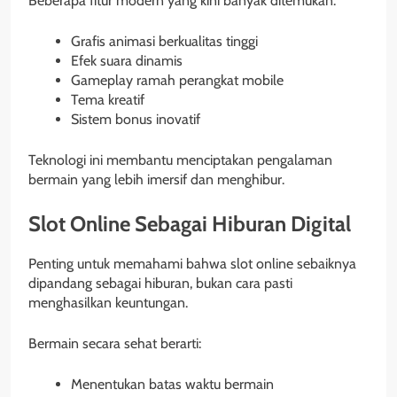
Beberapa fitur modern yang kini banyak ditemukan:
Grafis animasi berkualitas tinggi
Efek suara dinamis
Gameplay ramah perangkat mobile
Tema kreatif
Sistem bonus inovatif
Teknologi ini membantu menciptakan pengalaman
bermain yang lebih imersif dan menghibur.
Slot Online Sebagai Hiburan Digital
Penting untuk memahami bahwa slot online sebaiknya
dipandang sebagai hiburan, bukan cara pasti
menghasilkan keuntungan.
Bermain secara sehat berarti:
Menentukan batas waktu bermain