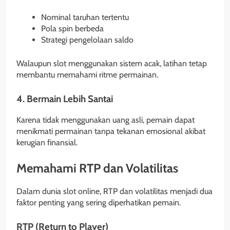
Nominal taruhan tertentu
Pola spin berbeda
Strategi pengelolaan saldo
Walaupun slot menggunakan sistem acak, latihan tetap
membantu memahami ritme permainan.
4. Bermain Lebih Santai
Karena tidak menggunakan uang asli, pemain dapat
menikmati permainan tanpa tekanan emosional akibat
kerugian finansial.
Memahami RTP dan Volatilitas
Dalam dunia slot online, RTP dan volatilitas menjadi dua
faktor penting yang sering diperhatikan pemain.
RTP (Return to Player)