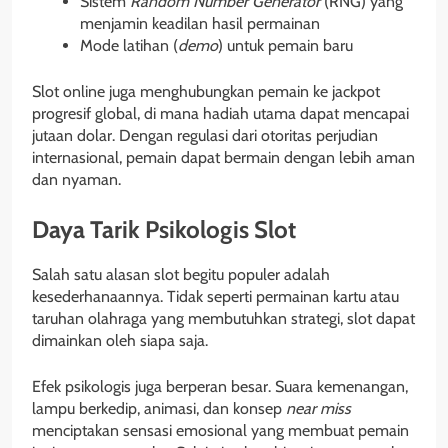
Sistem
Random Number Generator
(RNG) yang
menjamin keadilan hasil permainan
Mode latihan (
demo
) untuk pemain baru
Slot online juga menghubungkan pemain ke jackpot
progresif global, di mana hadiah utama dapat mencapai
jutaan dolar. Dengan regulasi dari otoritas perjudian
internasional, pemain dapat bermain dengan lebih aman
dan nyaman.
Daya Tarik Psikologis Slot
Salah satu alasan slot begitu populer adalah
kesederhanaannya. Tidak seperti permainan kartu atau
taruhan olahraga yang membutuhkan strategi, slot dapat
dimainkan oleh siapa saja.
Efek psikologis juga berperan besar. Suara kemenangan,
lampu berkedip, animasi, dan konsep
near miss
menciptakan sensasi emosional yang membuat pemain