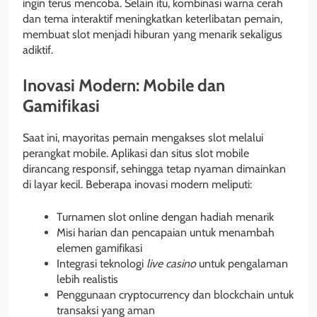
ingin terus mencoba. Selain itu, kombinasi warna cerah
dan tema interaktif meningkatkan keterlibatan pemain,
membuat slot menjadi hiburan yang menarik sekaligus
adiktif.
Inovasi Modern: Mobile dan
Gamifikasi
Saat ini, mayoritas pemain mengakses slot melalui
perangkat mobile. Aplikasi dan situs slot mobile
dirancang responsif, sehingga tetap nyaman dimainkan
di layar kecil. Beberapa inovasi modern meliputi:
Turnamen slot online dengan hadiah menarik
Misi harian dan pencapaian untuk menambah
elemen gamifikasi
Integrasi teknologi
live casino
untuk pengalaman
lebih realistis
Penggunaan cryptocurrency dan blockchain untuk
transaksi yang aman