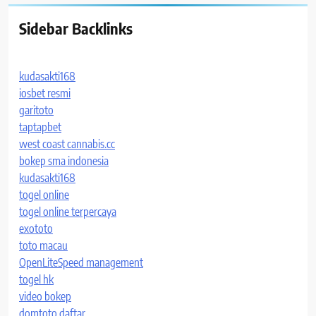
Sidebar Backlinks
kudasakti168
iosbet resmi
garitoto
taptapbet
west coast cannabis.cc
bokep sma indonesia
kudasakti168
togel online
togel online terpercaya
exototo
toto macau
OpenLiteSpeed management
togel hk
video bokep
domtoto daftar