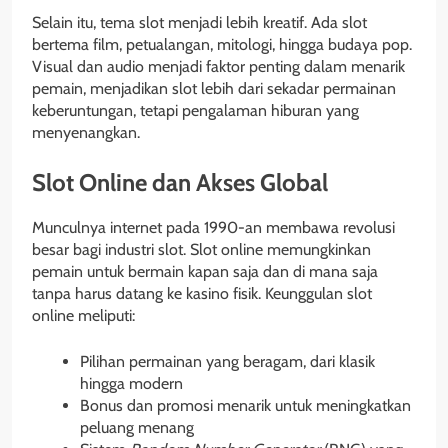
Selain itu, tema slot menjadi lebih kreatif. Ada slot
bertema film, petualangan, mitologi, hingga budaya pop.
Visual dan audio menjadi faktor penting dalam menarik
pemain, menjadikan slot lebih dari sekadar permainan
keberuntungan, tetapi pengalaman hiburan yang
menyenangkan.
Slot Online dan Akses Global
Munculnya internet pada 1990-an membawa revolusi
besar bagi industri slot. Slot online memungkinkan
pemain untuk bermain kapan saja dan di mana saja
tanpa harus datang ke kasino fisik. Keunggulan slot
online meliputi:
Pilihan permainan yang beragam, dari klasik
hingga modern
Bonus dan promosi menarik untuk meningkatkan
peluang menang