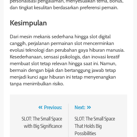
personalisasi pengalaman, menyesuaikan tema, bonus,
dan tingkat kesulitan berdasarkan preferensi pemain.
Kesimpulan
Dari mesin mekanis sederhana hingga slot digital
canggih, perjalanan permainan slot mencerminkan
evolusi teknologi dan perubahan gaya hiburan manusia.
Kesederhanaan, sensasi psikologis, dan inovasi kreatif
membuat slot tetap relevan hingga saat ini. Namun,
bermain dengan bijak dan bertanggung jawab tetap
menjadi kunci agar hiburan ini tetap menyenangkan
tanpa menimbulkan risiko.
Post
Previous:
Next:
navigation
SLOT: The Small Space
SLOT: The Small Space
with Big Significance
That Holds Big
Possibilities