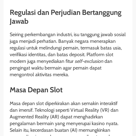
Regulasi dan Perjudian Bertanggung
Jawab
Seiring perkembangan industri, isu tanggung jawab sosial
juga menjadi perhatian. Banyak negara menerapkan
regulasi untuk melindungi pemain, termasuk batas usia,
verifikasi identitas, dan batas deposit. Platform slot
modern juga menyediakan fitur
self-exclusion
dan
pengingat waktu bermain agar pemain dapat
mengontrol aktivitas mereka.
Masa Depan Slot
Masa depan slot diperkirakan akan semakin interaktif
dan imersif. Teknologi seperti Virtual Reality (VR) dan
Augmented Reality (AR) dapat menghadirkan
pengalaman bermain yang menyerupai kasino nyata.
Selain itu, kecerdasan buatan (AI) memungkinkan