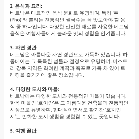
2. 음식과 요리:
베트남은 매료적인 음식 문화로 유명하며, 특히 ‘푸
(Pho)’라 불리는 전통적인 쌀국수는 꼭 맛보아야 할 음
식 중 하나입니다. 다양한 신선한 재료를 사용한 베트남
음식은 여행자들에게 놀라운 맛의 경험을 안겨줍니다.
3. 자연 경관:
베트남은 아름다운 자연 경관으로 가득차 있습니다. 하
롱베이는 그 독특한 섬들과 절경으로 유명하며, 미스트
리 강둑 지역은 화려한 계곡과 폭포로 가득 차 있어 트
레킹을 즐기기에 좋은 장소입니다.
4. 다양한 도시와 마을:
베트남에는 다양한 도시와 전통적인 마을이 있습니다.
한옥 마을인 ‘호이안’은 그 아름다운 건축물과 전통적인
시장으로 유명하며, 현대적이면서도 활기찬 ‘호치민
시’는 번화한 도시 생활을 경험할 수 있는 곳입니다.
5. 여행 꿀팁: