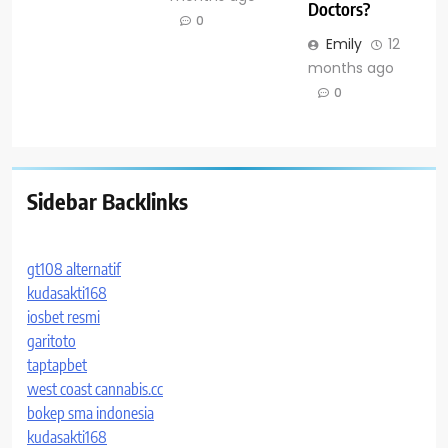
Doctors?
0
Emily
12
months ago
0
Sidebar Backlinks
gt108 alternatif
kudasakti168
iosbet resmi
garitoto
taptapbet
west coast cannabis.cc
bokep sma indonesia
kudasakti168