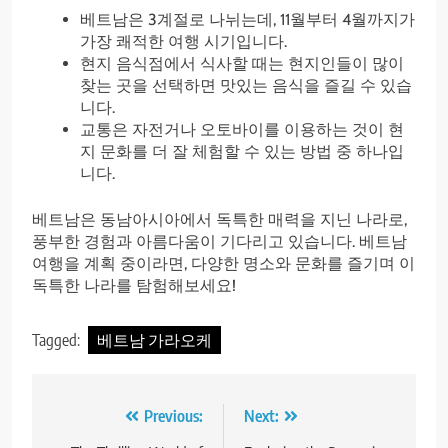
베트남은 3계절로 나뉘는데, 11월부터 4월까지가
가장 쾌적한 여행 시기입니다.
현지 음식점에서 식사할 때는 현지인들이 많이
찾는 곳을 선택하면 맛있는 음식을 즐길 수 있습
니다.
교통은 자전거나 오토바이를 이용하는 것이 현
지 문화를 더 잘 체험할 수 있는 방법 중 하나입
니다.
베트남은 동남아시아에서 독특한 매력을 지닌 나라로,
풍부한 경험과 아름다움이 기다리고 있습니다. 베트남
여행을 계획 중이라면, 다양한 명소와 문화를 즐기며 이
독특한 나라를 탐험해보세요!
Tagged:
베트남 가라오케
Post
Previous:
Next: