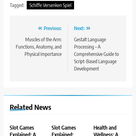
Tagged:
Schiffe Versenken Spiel
Post
Previous:
Next:
navigation
Muscles of the Arm:
Gestalt Language
Functions, Anatomy, and
Processing – A
Physical Importance
Comprehensive Guide to
Script-Based Language
Development
Related News
Slot Games
Slot Games
Health and
Explained: A
Explained:
Wellness: A