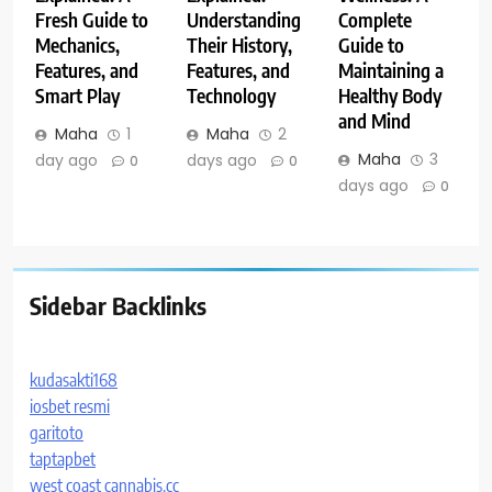
Fresh Guide to
Understanding
Complete
Mechanics,
Their History,
Guide to
Features, and
Features, and
Maintaining a
Smart Play
Technology
Healthy Body
and Mind
Maha
1
Maha
2
Maha
3
day ago
days ago
0
0
days ago
0
Sidebar Backlinks
kudasakti168
iosbet resmi
garitoto
taptapbet
west coast cannabis.cc