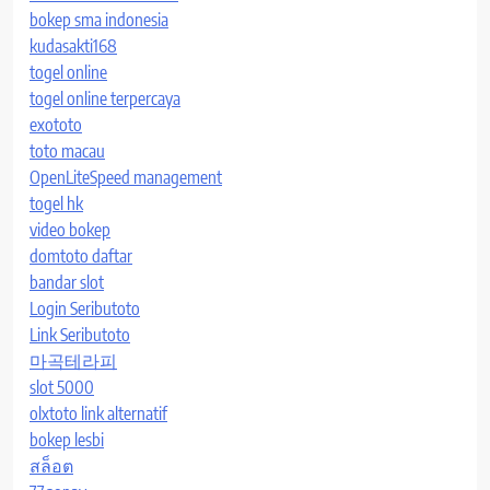
bokep sma indonesia
kudasakti168
togel online
togel online terpercaya
exototo
toto macau
OpenLiteSpeed management
togel hk
video bokep
domtoto daftar
bandar slot
Login Seributoto
Link Seributoto
마곡테라피
slot 5000
olxtoto link alternatif
bokep lesbi
สล็อต